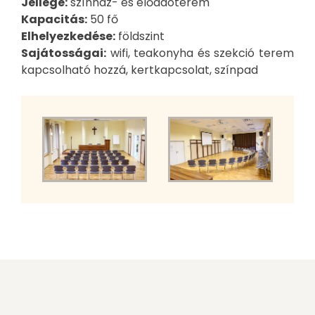
Jellege:
színház- és előadóterem
Kapacitás:
50 fő
Elhelyezkedése:
földszint
Sajátosságai:
wifi, teakonyha és szekció terem
kapcsolható hozzá, kertkapcsolat, színpad