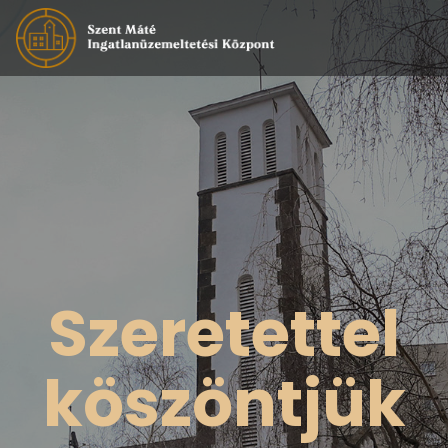
Szeretettel
köszöntjük