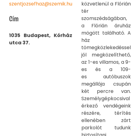
szentjozsefhaz@szemik.hu
közvetlenül a Flórián
tér
Cím
szomszédságában,
a Flórián áruház
mögött található. A
1035 Budapest, Kórház
ház
utca 37.
tömegközlekedéssel
jól megközelíthető,
az 1-es villamos, a 9-
es és a 109-
es autóbuszok
megállója csupán
két percre van.
Személygépkocsival
érkező vendégeink
részére, térítés
ellenében zárt
parkolót tudunk
biztosítani.