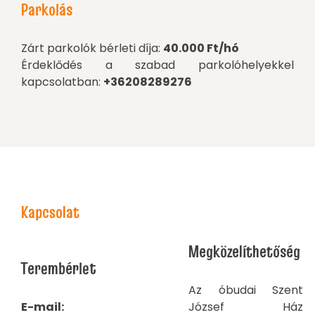
Parkolás
Zárt parkolók bérleti díja:
40.000 Ft/hó
Érdeklődés a szabad parkolóhelyekkel
kapcsolatban:
+36208289276
Kapcsolat
Megközelíthetőség
Terembérlet
Az óbudai Szent
E-mail:
József Ház